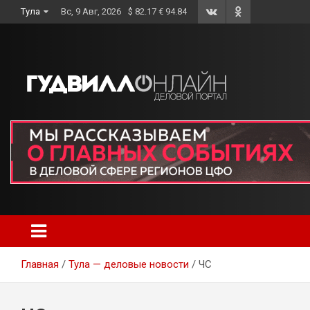
Skip
Тула
Вс, 9 Авг, 2026
$ 82.17 € 94.84
to
content
Главная
Тула — деловые новости
ЧС