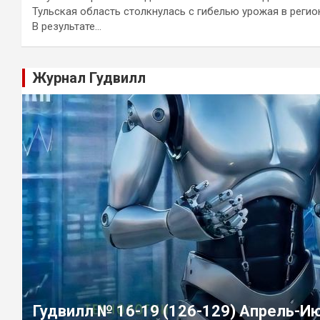
Тульская область столкнулась с гибелью урожая в регио
В результате…
Журнал Гудвилл
Гудвилл № 16-19 (126-129) Апрель-И