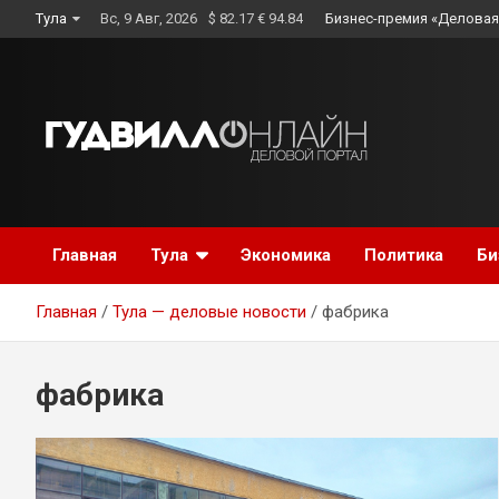
Skip
Тула
Вс, 9 Авг, 2026
$ 82.17 € 94.84
Бизнес-премия «Деловая
to
content
Главная
Тула
Экономика
Политика
Би
Главная
Тула — деловые новости
фабрика
фабрика