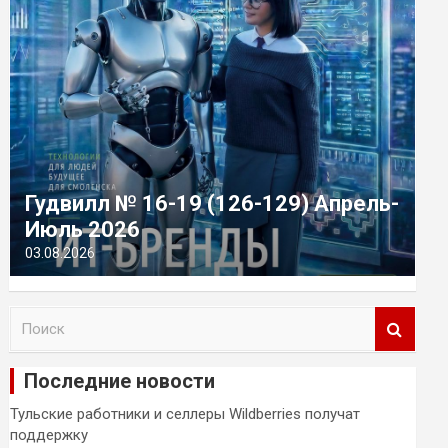
Гудвилл № 16-19 (126-129) Апрель-
Июль 2026
03.08.2026
П
о
и
Последние новости
с
к
Тульские работники и селлеры Wildberries получат
поддержку