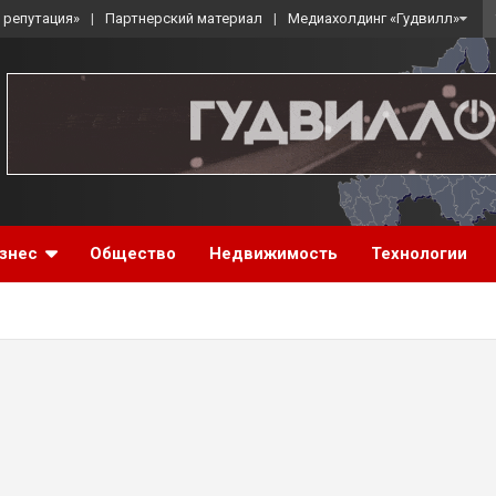
 репутация»
Партнерский материал
Медиахолдинг «Гудвилл»
знес
Общество
Недвижимость
Технологии