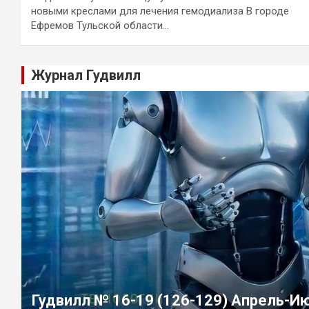
новыми креслами для лечения гемодиализа В городе
Ефремов Тульской области…
Журнал Гудвилл
Гудвилл № 16-19 (126-129) Апрель-И