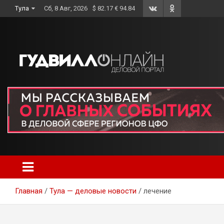
Skip
Тула
Сб, 8 Авг, 2026
$ 82.17 € 94.84
to
content
Главная
Тула — деловые новости
лечение