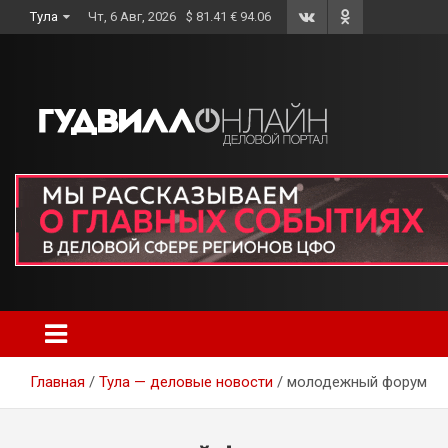
Skip
Тула
Чт, 6 Авг, 2026
$ 81.41 € 94.06
to
content
Главная
Тула — деловые новости
молодежный форум