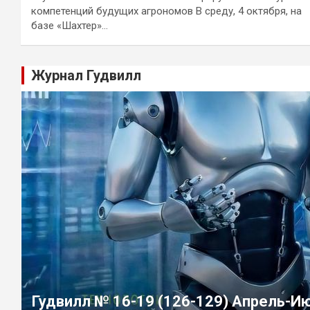
компетенций будущих агрономов В среду, 4 октября, на
базе «Шахтер»…
Журнал Гудвилл
Гудвилл № 16-19 (126-129) Апрель-И