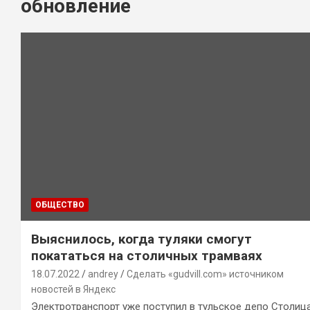
обновление
ОБЩЕСТВО
Выяснилось, когда туляки смогут
покататься на столичных трамваях
18.07.2022
andrey
Сделать «gudvill.com» источником
новостей в Яндекс
Электротранспорт уже поступил в тульское депо Столиц