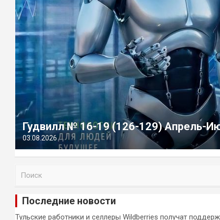
Гудвилл № 16-19 (126-129) Апрель-И
03.08.2026
П
о
и
Последние новости
с
к
Тульские работники и селлеры Wildberries получат поддер