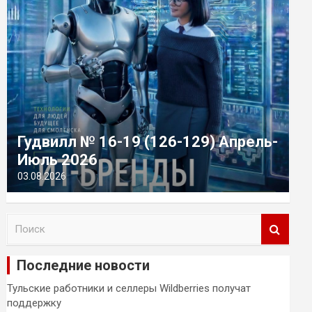
Гудвилл № 16-19 (126-129) Апрель-
Июль 2026
03.08.2026
П
о
и
Последние новости
с
к
Тульские работники и селлеры Wildberries получат
поддержку