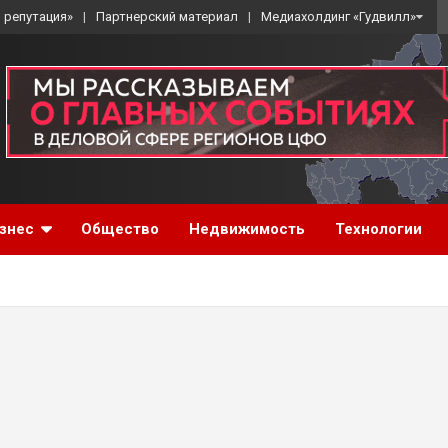
 репутация»
Партнерский материал
Медиахолдинг «Гудвилл»
знес
Общество
Недвижимость
Технологии