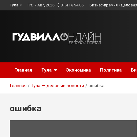
Skip
Тула
Пт, 7 Авг, 2026
$ 81.41 € 94.06
Бизнес-премия «Деловая
to
content
Главная
Тула
Экономика
Политика
Би
Главная
Тула — деловые новости
ошибка
ошибка