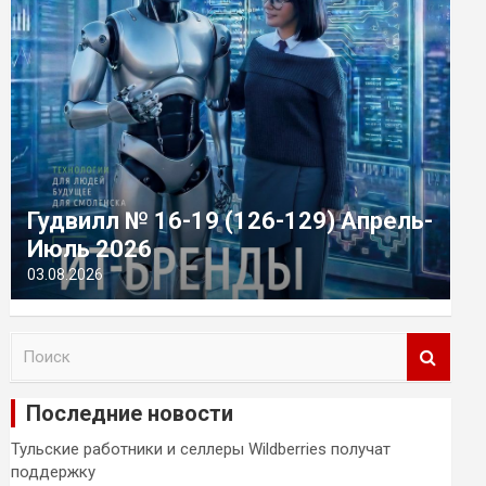
Гудвилл № 16-19 (126-129) Апрель-
Июль 2026
03.08.2026
П
о
и
Последние новости
с
к
Тульские работники и селлеры Wildberries получат
поддержку