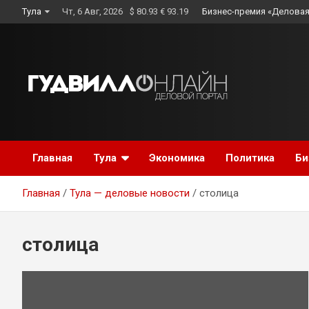
Skip
Тула
Чт, 6 Авг, 2026
$ 80.93 € 93.19
Бизнес-премия «Деловая
to
content
Главная
Тула
Экономика
Политика
Би
Главная
Тула — деловые новости
столица
столица