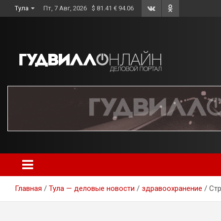
Skip
Тула
Пт, 7 Авг, 2026
$ 81.41 € 94.06
to
content
Главная
Тула — деловые новости
здравоохранение
Стр