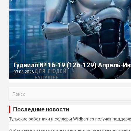
Гудвилл № 16-19 (126-129) Апрель-И
03.08.2026
П
о
и
Последние новости
с
к
Тульские работники и селлеры Wildberries получат поддер