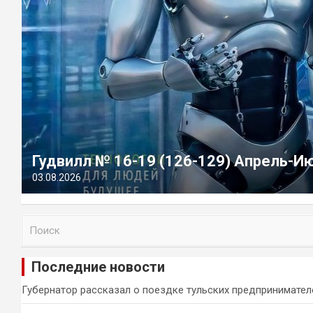
Гудвилл № 16-19 (126-129) Апрель-И
03.08.2026
П
о
и
Последние новости
с
к
Губернатор рассказал о поездке тульских предпринимател