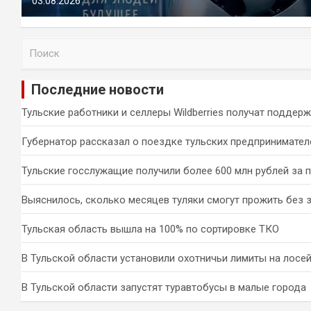
03.08.2026
П
о
и
Последние новости
с
к
Тульские работники и селлеры Wildberries получат поддер
Губернатор рассказал о поездке тульских предпринимател
Тульские госслужащие получили более 600 млн рублей за 
Выяснилось, сколько месяцев туляки смогут прожить без 
Тульская область вышла на 100% по сортировке ТКО
В Тульской области установили охотничьи лимиты на лосей
В Тульской области запустят туравтобусы в малые города