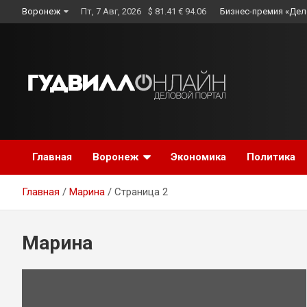
Skip
Воронеж
Пт, 7 Авг, 2026
$ 81.41 € 94.06
Бизнес-премия «Дел
to
content
Главная
Воронеж
Экономика
Политика
Главная
Марина
Страница 2
Марина