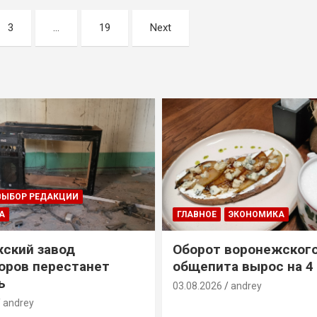
3
…
19
Next
ВЫБОР РЕДАКЦИИ
А
ГЛАВНОЕ
ЭКОНОМИКА
ский завод
Оборот воронежског
оров перестанет
общепита вырос на 4
ь
03.08.2026
andrey
andrey