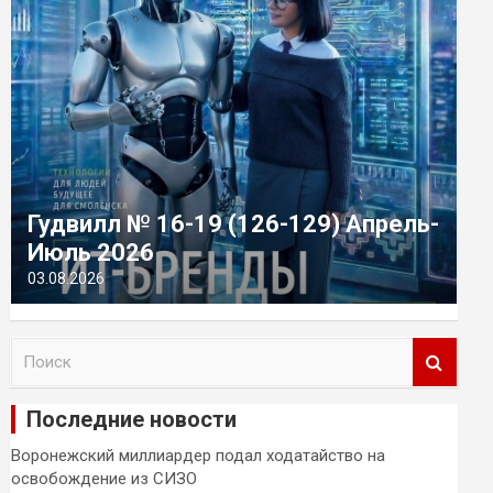
Гудвилл № 16-19 (126-129) Апрель-
Июль 2026
03.08.2026
П
о
и
Последние новости
с
к
Воронежский миллиардер подал ходатайство на
освобождение из СИЗО