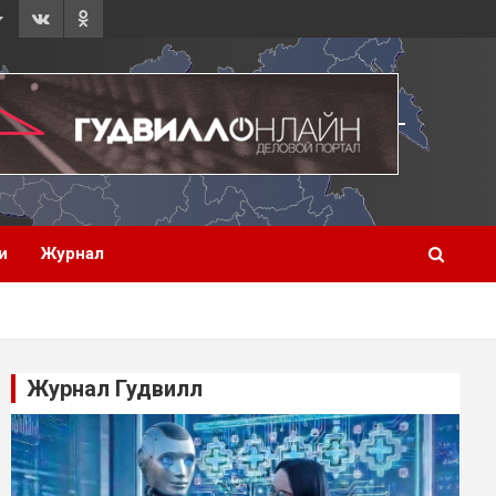
и
Журнал
Журнал Гудвилл