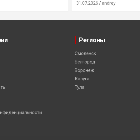
31.07.2026
andrey
рии
Регионы
Смоленск
Белгород
Воронеж
Калуга
ть
Тула
онфиденциальности