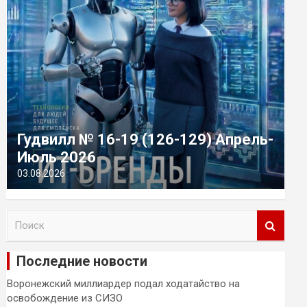
Гудвилл № 16-19 (126-129) Апрель-
Июль 2026
03.08.2026
П
о
и
Последние новости
с
к
Воронежский миллиардер подал ходатайство на
освобождение из СИЗО