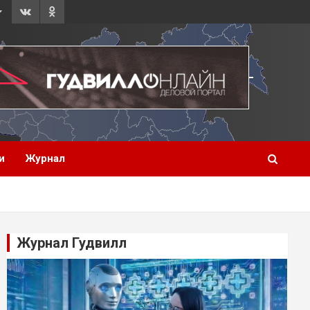
и
Журнал
Журнал Гудвилл