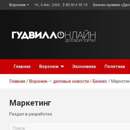
Skip
Воронеж
Чт, 6 Авг, 2026
$ 80.93 € 93.19
Бизнес-премия «Дел
to
content
Главная
Воронеж
Экономика
Политика
Главная
Воронеж — деловые новости
Бизнес
Маркетин
Маркетинг
Раздел в разработке
П