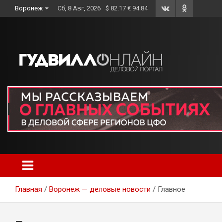
Skip
Воронеж
Сб, 8 Авг, 2026
$ 82.17 € 94.84
to
content
Главная
Воронеж — деловые новости
Главное