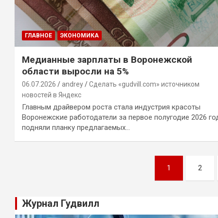
ГЛАВНОЕ
ЭКОНОМИКА
Медианные зарплаты в Воронежской
области выросли на 5%
06.07.2026
andrey
Сделать «gudvill.com» источником
новостей в Яндекс
Главным драйвером роста стала индустрия красоты
Воронежские работодатели за первое полугодие 2026 го
подняли планку предлагаемых…
Навигация
1
2
по
записям
Журнал Гудвилл