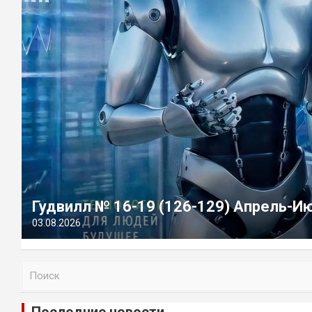
Гудвилл № 16-19 (126-129) Апрель-И
03.08.2026
П
о
и
Последние новости
с