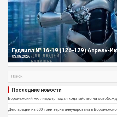
Гудвилл № 16-19 (126-129) Апрель-И
03.08.2026
П
о
и
Последние новости
с
к
Воронежский миллиардер подал ходатайство на освобожд
Декларации на 600 тонн зерна аннулировали в Воронежско