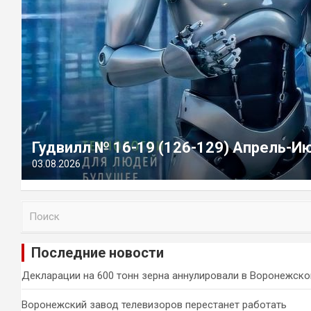
Гудвилл № 16-19 (126-129) Апрель-И
03.08.2026
П
о
и
Последние новости
с
к
Декларации на 600 тонн зерна аннулировали в Воронежско
Воронежский завод телевизоров перестанет работать