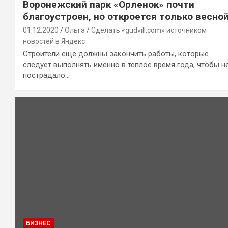
Воронежский парк «Орленок» почти
благоустроен, но откроется только весно
01.12.2020
Ольга
Сделать «gudvill.com» источником
новостей в Яндекс
Строители еще должны закончить работы, которые
следует выполнять именно в теплое время года, чтобы н
пострадало…
БИЗНЕС