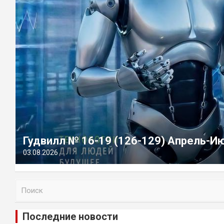
Гудвилл № 16-19 (126-129) Апрель-И
03.08.2026
П
о
и
Последние новости
с