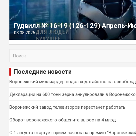
Гудвилл № 16-19 (126-129) Апрель-И
03.08.2026
П
о
и
Последние новости
с
к
Воронежский миллиардер подал ходатайство на освобожд
Декларации на 600 тонн зерна аннулировали в Воронежско
Воронежский завод телевизоров перестанет работать
Оборот воронежского общепита вырос на 4 млрд
С 1 августа стартует прием заявок на премию “Воронежски