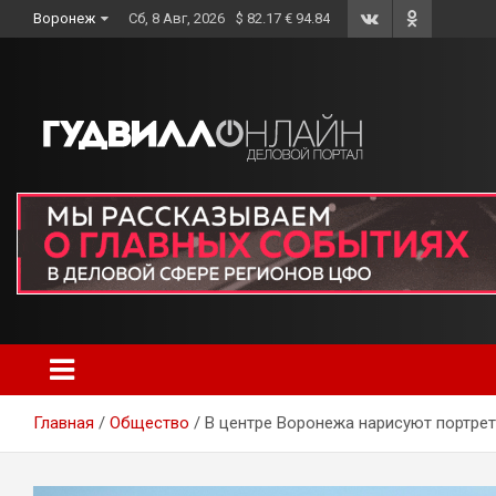
Skip
Воронеж
Сб, 8 Авг, 2026
$ 82.17 € 94.84
to
content
Главная
Общество
В центре Воронежа нарисуют портре