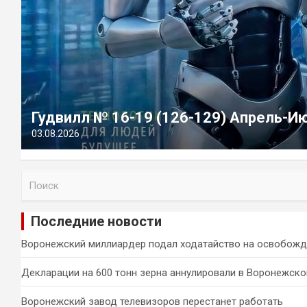
Гудвилл № 16-19 (126-129) Апрель-И
03.08.2026
П
о
и
Последние новости
с
к
Воронежский миллиардер подал ходатайство на освобожд
Декларации на 600 тонн зерна аннулировали в Воронежско
Воронежский завод телевизоров перестанет работать