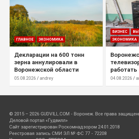
БИЗНЕС
ВЫ
ГЛАВНОЕ
ЭКОНОМИКА
ЭКОНОМИКА
Декларации на 600 тонн
Воронежс
зерна аннулировали в
телевизо
Воронежской области
работать
05.08.2026
andrey
04.08.2026
a
© 2015 – 2026 GUDVILL.COM - Воронеж. Все права защищен
Деловой портал «Гудвилл»
Сайт зарегистрирован Роскомнадзором 24.01.2018
Реестровая запись СМИ ЭЛ № ФС 77 - 72208