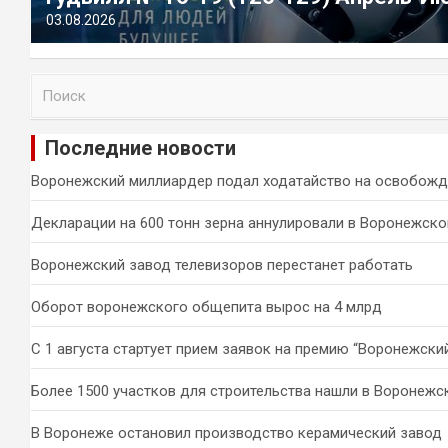
03.08.2026
П
о
и
Последние новости
с
к
Воронежский миллиардер подал ходатайство на освобожд
Декларации на 600 тонн зерна аннулировали в Воронежско
Воронежский завод телевизоров перестанет работать
Оборот воронежского общепита вырос на 4 млрд
С 1 августа стартует прием заявок на премию “Воронежски
Более 1500 участков для строительства нашли в Воронежс
В Воронеже остановил производство керамический завод