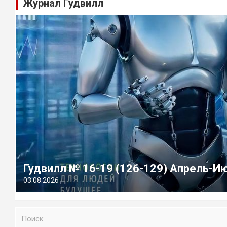
Журнал Гудвилл
Гудвилл № 16-19 (126-129) Апрель-И
03.08.2026
П
о