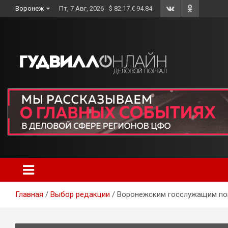
Skip
Воронеж
Пт, 7 Авг, 2026
$ 82.17 € 94.84
to
content
Главная
Выбор редакции
Воронежским госслужащим по