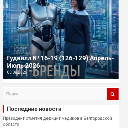
Гудвилл № 16-19 (126-129) Апрель-
Июль 2026
03.08.2026
П
о
и
Последние новости
с
к
Президент отметил дефицит медиков в Белгородской
области