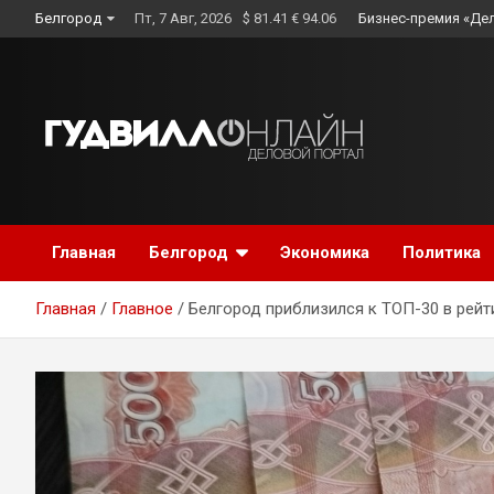
Skip
Белгород
Пт, 7 Авг, 2026
$ 81.41 € 94.06
Бизнес-премия «Де
to
content
Главная
Белгород
Экономика
Политика
Главная
Главное
Белгород приблизился к ТОП-30 в рейт