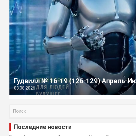
Гудвилл № 16-19 (126-129) Апрель-И
03.08.2026
П
о
и
Последние новости
с
к