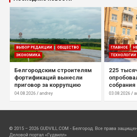
ВЫБОР РЕДАКЦИИ
ОБЩЕСТВО
ГЛАВНОЕ
Н
ЭКОНОМИКА
ТЕХНОЛОГИИ
Белгородским строителям
225 тыся
фортификаций вынесли
опробова
приговор за коррупцию
собрания
04.08.2026
andrey
03.08.2026
a
© 2015 – 2026 GUDVILL.COM - Белгород. Все права защище
Деловой портал «Гудвилл»