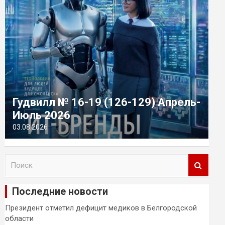
Гудвилл № 16-19 (126-129) Апрель-
Июль 2026
03.08.2026
П
о
и
Последние новости
с
к
Президент отметил дефицит медиков в Белгородской
области