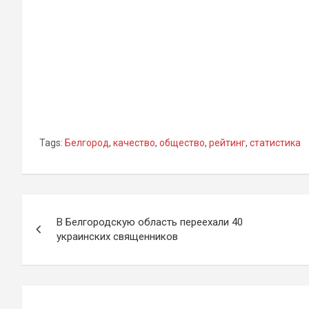
Tags:
Белгород
,
качество
,
общество
,
рейтинг
,
статистика
Навигация
В Белгородскую область переехали 40
по
украинских священников
записям