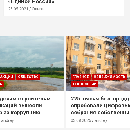
«Единой России»
25.05.2021
Ольга
ДАКЦИИ
ОБЩЕСТВО
ГЛАВНОЕ
НЕДВИЖИМОСТЬ
А
ТЕХНОЛОГИИ
дским строителям
225 тысяч белгородц
икаций вынесли
опробовали цифровы
р за коррупцию
собрания собственни
andrey
03.08.2026
andrey