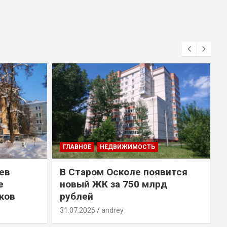
ГЛАВНОЕ
НЕДВИЖИМОСТЬ
ев
В Старом Осколе появится
е
новый ЖК за 750 млрд
ков
рублей
31.07.2026
andrey
3