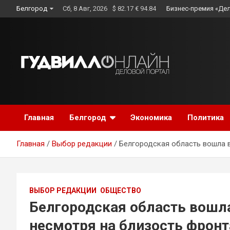
Skip
Белгород
Сб, 8 Авг, 2026
$ 82.17 € 94.84
Бизнес-премия «Де
to
content
Главная
Белгород
Экономика
Политика
Главная
Выбор редакции
Белгородская область вошла в
ВЫБОР РЕДАКЦИИ
ОБЩЕСТВО
Белгородская область вошла
несмотря на близость фронт