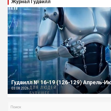
Журнал Гудвилл
Гудвилл № 16-19 (126-129) Апрель-И
03.08.2026
П
о