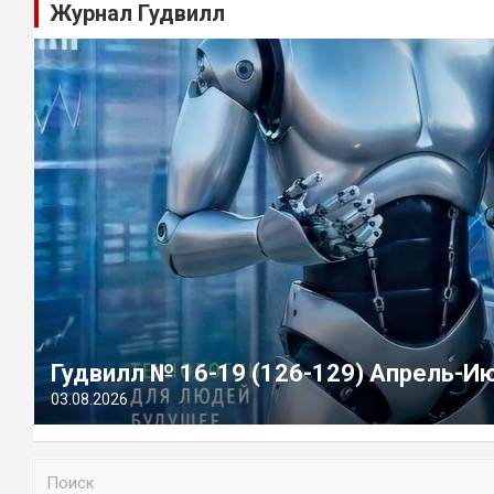
Журнал Гудвилл
Гудвилл № 16-19 (126-129) Апрель-И
03.08.2026
П
о