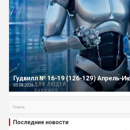
Гудвилл № 16-19 (126-129) Апрель-И
03.08.2026
П
о
и
Последние новости
с
к