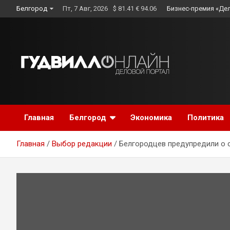
Skip
Белгород
Пт, 7 Авг, 2026
$ 81.41 € 94.06
Бизнес-премия «Де
to
content
Главная
Белгород
Экономика
Политика
Главная
Выбор редакции
Белгородцев предупредили о с