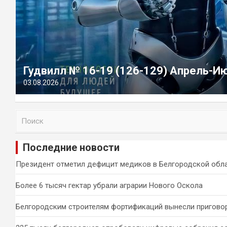
Гудвилл № 16-19 (126-129) Апрель-И
03.08.2026
П
о
и
Последние новости
с
к
Президент отметил дефицит медиков в Белгородской обл
Более 6 тысяч гектар убрали аграрии Нового Оскола
Белгородским строителям фортификаций вынесли пригово