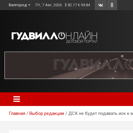
Skip
Белгород
Пт, 7 Авг, 2026
$ 82.17 € 94.84
to
content
Главная
Выбор редакции
ДСК не будет подавать иск к 