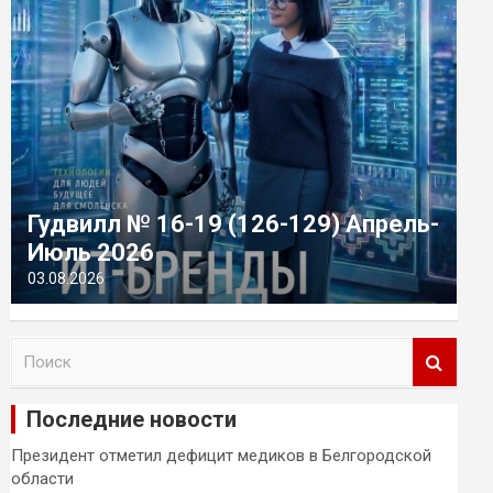
Гудвилл № 16-19 (126-129) Апрель-
Июль 2026
03.08.2026
П
о
и
Последние новости
с
к
Президент отметил дефицит медиков в Белгородской
области