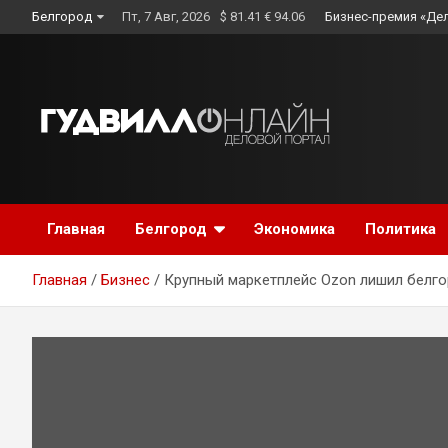
Skip
Белгород
Пт, 7 Авг, 2026
$ 81.41 € 94.06
Бизнес-премия «Де
to
content
Главная
Белгород
Экономика
Политика
Главная
Бизнес
Крупный маркетплейс Ozon лишил белг