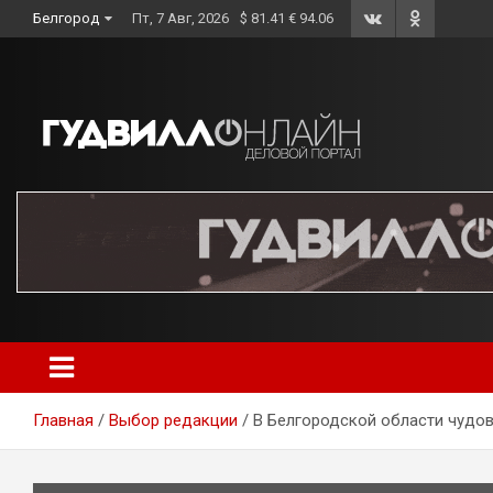
Skip
Белгород
Пт, 7 Авг, 2026
$ 81.41 € 94.06
to
content
Главная
Выбор редакции
В Белгородской области чудо