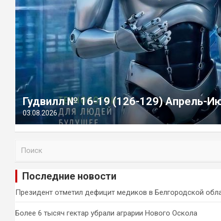
Гудвилл № 16-19 (126-129) Апрель-И
03.08.2026
П
о
и
Последние новости
с
к
Президент отметил дефицит медиков в Белгородской обл
Более 6 тысяч гектар убрали аграрии Нового Оскола