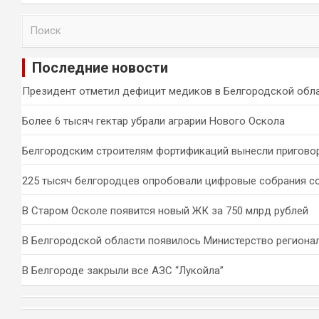
П
о
и
Последние новости
с
к
Президент отметил дефицит медиков в Белгородской обл
Более 6 тысяч гектар убрали аграрии Нового Оскола
Белгородским строителям фортификаций вынесли пригово
225 тысяч белгородцев опробовали цифровые собрания с
В Старом Осколе появится новый ЖК за 750 млрд рублей
В Белгородской области появилось Министерство региона
В Белгороде закрыли все АЗС “Лукойла”