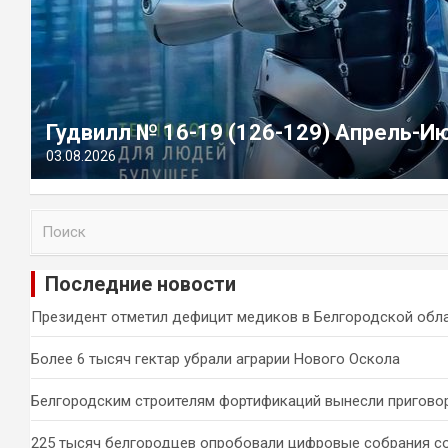
Гудвилл № 16-19 (126-129) Апрель-И
03.08.2026
П
о
и
Последние новости
с
к
Президент отметил дефицит медиков в Белгородской обл
Более 6 тысяч гектар убрали аграрии Нового Оскола
Белгородским строителям фортификаций вынесли пригово
225 тысяч белгородцев опробовали цифровые собрания с