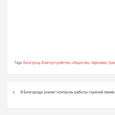
Tags:
Белгород
,
благоустройство
,
общество
,
парковки
,
тра
Навигация
В Белгороде усилят контроль работы горячей линии
по
записям