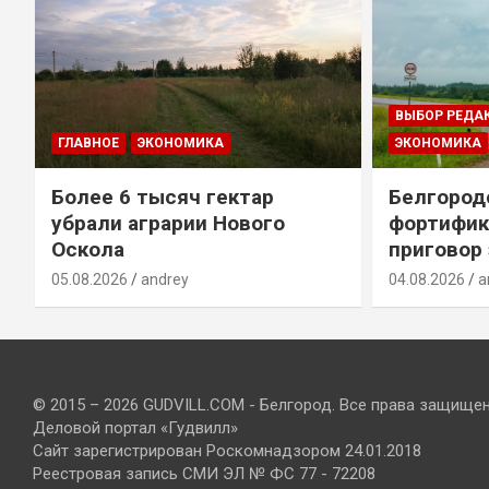
ВЫБОР РЕДА
ГЛАВНОЕ
ЭКОНОМИКА
ЭКОНОМИКА
Более 6 тысяч гектар
Белгород
убрали аграрии Нового
фортифик
Оскола
приговор
05.08.2026
andrey
04.08.2026
a
© 2015 – 2026 GUDVILL.COM - Белгород. Все права защище
Деловой портал «Гудвилл»
Сайт зарегистрирован Роскомнадзором 24.01.2018
Реестровая запись СМИ ЭЛ № ФС 77 - 72208