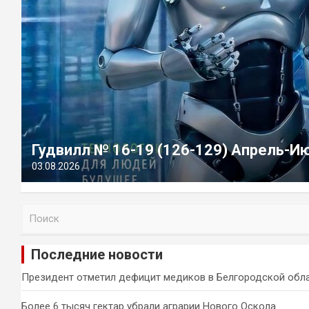
Гудвилл № 16-19 (126-129) Апрель-И
03.08.2026
П
о
и
Последние новости
с
к
Президент отметил дефицит медиков в Белгородской обл
Более 6 тысяч гектар убрали аграрии Нового Оскола