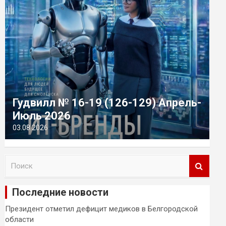
Гудвилл № 16-19 (126-129) Апрель-
Июль 2026
03.08.2026
П
о
и
Последние новости
с
к
Президент отметил дефицит медиков в Белгородской
области