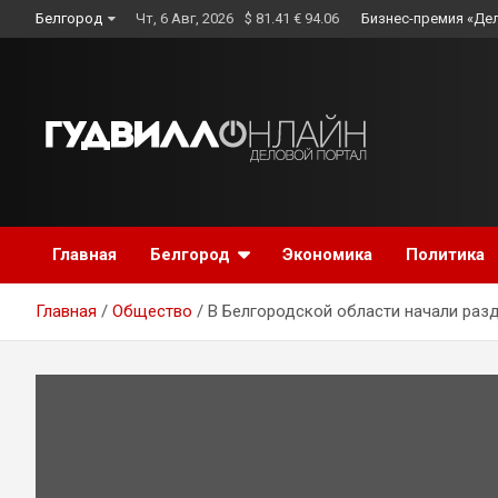
Skip
Белгород
Чт, 6 Авг, 2026
$ 81.41 € 94.06
Бизнес-премия «Де
to
content
Главная
Белгород
Экономика
Политика
Главная
Общество
В Белгородской области начали раз