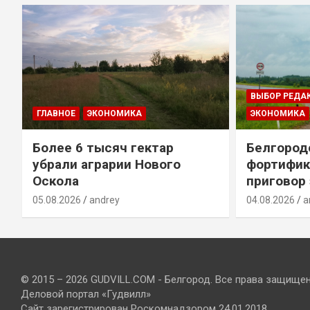
ВЫБОР РЕДА
ГЛАВНОЕ
ЭКОНОМИКА
ЭКОНОМИКА
Более 6 тысяч гектар
Белгород
убрали аграрии Нового
фортифик
Оскола
приговор
05.08.2026
andrey
04.08.2026
a
© 2015 – 2026 GUDVILL.COM - Белгород. Все права защище
Деловой портал «Гудвилл»
Сайт зарегистрирован Роскомнадзором 24.01.2018