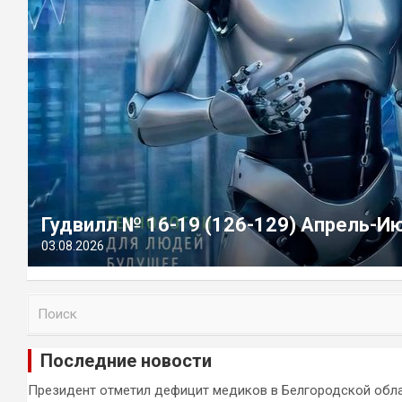
Гудвилл № 16-19 (126-129) Апрель-И
03.08.2026
П
о
и
Последние новости
с
к
Президент отметил дефицит медиков в Белгородской обл