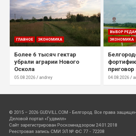
ВЫБОР РЕДА
ГЛАВНОЕ
ЭКОНОМИКА
ЭКОНОМИКА
Более 6 тысяч гектар
Белгород
убрали аграрии Нового
фортифик
Оскола
приговор
05.08.2026
andrey
04.08.2026
a
© 2015 – 2026 GUDVILL.COM - Белгород. Все права защище
Деловой портал «Гудвилл»
Сайт зарегистрирован Роскомнадзором 24.01.2018
Реестровая запись СМИ ЭЛ № ФС 77 - 72208