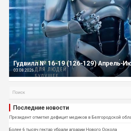
Гудвилл № 16-19 (126-129) Апрель-И
03.08.2026
П
о
и
Последние новости
с
к
Президент отметил дефицит медиков в Белгородской обл
Более 6 тысяч гектар убрали аграрии Нового Оскола