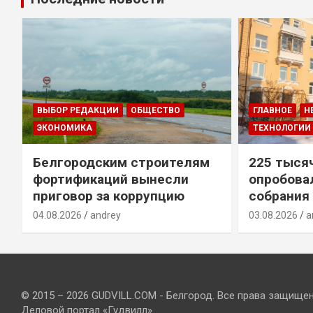
ВЫБОР РЕДАКЦИИ
ОБЩЕСТВО
ГЛАВНОЕ
Н
ЭКОНОМИКА
ТЕХНОЛОГИИ
Белгородским строителям
225 тыся
фортификаций вынесли
опробова
приговор за коррупцию
собрания
04.08.2026
andrey
03.08.2026
a
© 2015 – 2026 GUDVILL.COM - Белгород. Все права защище
Деловой портал «Гудвилл»