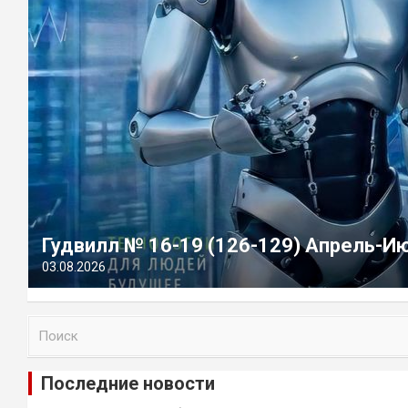
Гудвилл № 16-19 (126-129) Апрель-И
03.08.2026
П
о
и
Последние новости
с
к