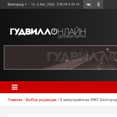
Skip
Белгород
Чт, 6 Авг, 2026
$ 80.93 € 93.19
to
content
Главная
Выбор редакции
В микрорайонах ИЖС Белгородс