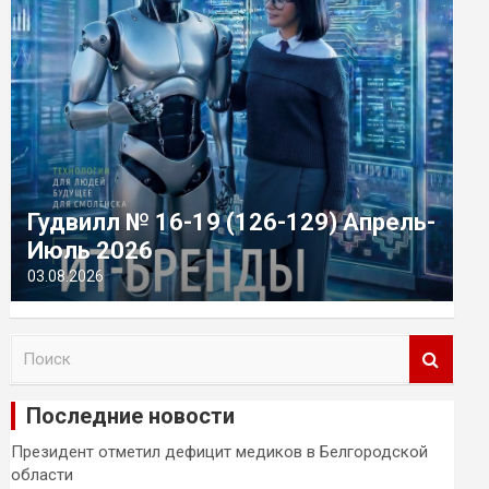
Гудвилл № 16-19 (126-129) Апрель-
Июль 2026
03.08.2026
П
о
и
Последние новости
с
к
Президент отметил дефицит медиков в Белгородской
области