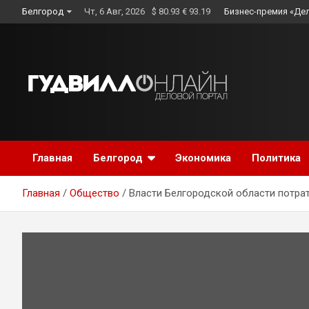
Skip
Белгород
Чт, 6 Авг, 2026
$ 80.93 € 93.19
Бизнес-премия «Де
to
content
Главная
Белгород
Экономика
Политика
Главная
Общество
Власти Белгородской области потрат