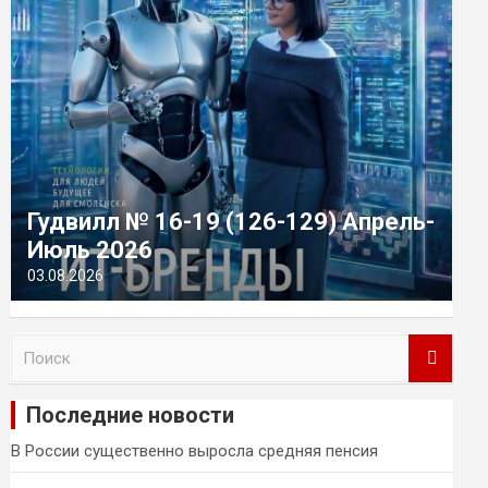
Гудвилл № 16-19 (126-129) Апрель-
Июль 2026
03.08.2026
П
о
и
Последние новости
с
к
В России существенно выросла средняя пенсия