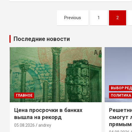
Навигация
Previous
1
2
по
записям
Последние новости
ВЫБОР РЕ
ГЛАВНОЕ
ПОЛИТИКА
Цена просрочки в банках
Решетни
вышла на рекорд
смогут 
прямым
05.08.2026
andrey