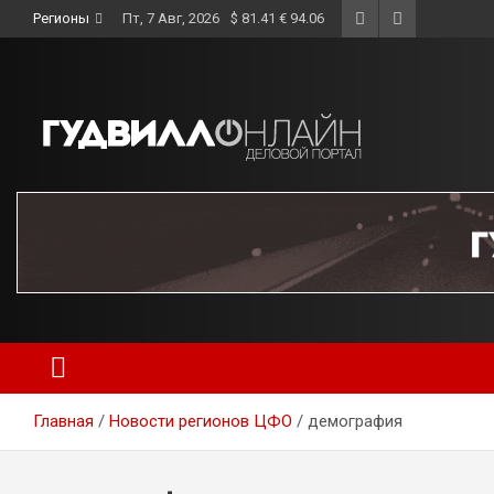
Skip
Регионы
Пт, 7 Авг, 2026
$ 81.41 € 94.06
to
content
Главная
Новости регионов ЦФО
демография