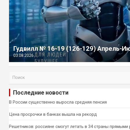
Гудвилл № 16-19 (126-129) Апрель-И
03.08.2026
П
о
и
Последние новости
с
к
В России существенно выросла средняя пенсия
Цена просрочки в банках вышла на рекорд
Решетников: россияне смогут летать в 34 страны прямыми