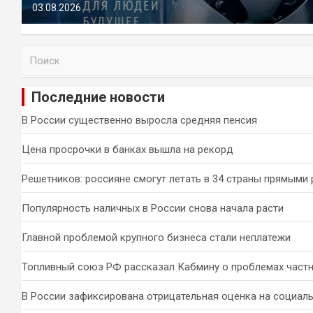
03.08.2026
П
о
и
Последние новости
с
к
В России существенно выросла средняя пенсия
Цена просрочки в банках вышла на рекорд
Решетников: россияне смогут летать в 34 страны прямыми
Популярность наличных в России снова начала расти
Главной проблемой крупного бизнеса стали неплатежи
Топливный союз РФ рассказал Кабмину о проблемах част
В России зафиксирована отрицательная оценка на социал