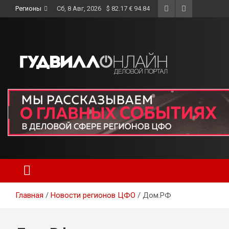
Skip
Регионы
Сб, 8 Авг, 2026
$ 82.17 € 94.84
to
content
Главная
Новости регионов ЦФО
Дом.РФ