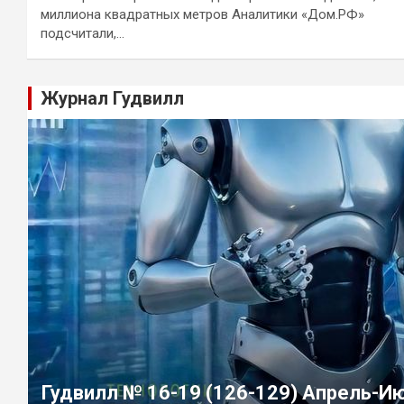
миллиона квадратных метров Аналитики «Дом.РФ»
подсчитали,…
Журнал Гудвилл
Гудвилл № 16-19 (126-129) Апрель-И