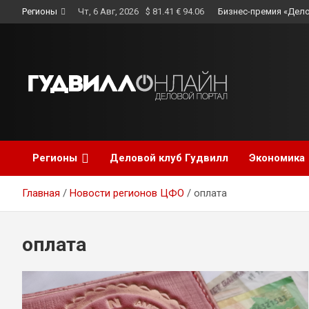
Skip
Регионы
Чт, 6 Авг, 2026
$ 81.41 € 94.06
Бизнес-премия «Дело
to
content
Регионы
Деловой клуб Гудвилл
Экономика
Главная
Новости регионов ЦФО
оплата
оплата