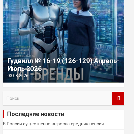
Гудвилл № 16-19 (126-129) Апрель-
Июль 2026
03.08.2026
П
о
и
Последние новости
с
к
В России существенно выросла средняя пенсия