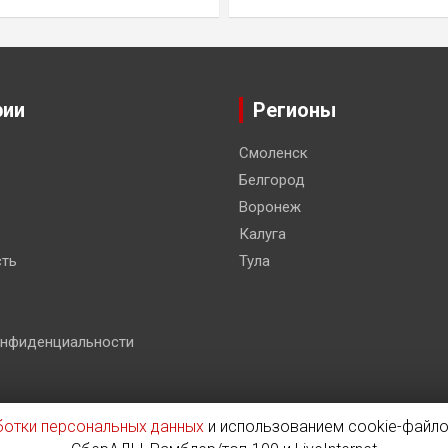
рии
Регионы
Смоленск
Белгород
Воронеж
Калуга
ть
Тула
онфиденциальности
ботки персональных данных
и использованием cookie-файло