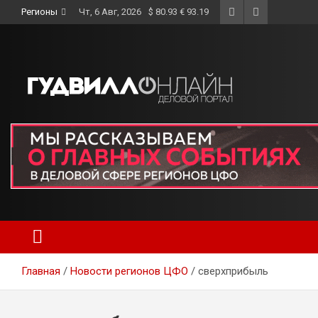
Skip
Регионы
Чт, 6 Авг, 2026
$ 80.93 € 93.19
to
content
Главная
Новости регионов ЦФО
сверхприбыль