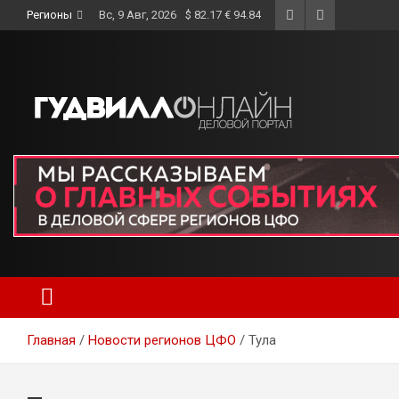
Skip
Регионы
Вс, 9 Авг, 2026
$ 82.17 € 94.84
to
content
Главная
Новости регионов ЦФО
Тула