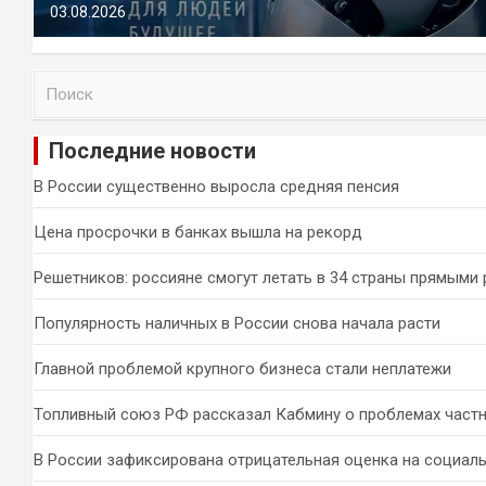
03.08.2026
П
о
и
Последние новости
с
к
В России существенно выросла средняя пенсия
Цена просрочки в банках вышла на рекорд
Решетников: россияне смогут летать в 34 страны прямыми
Популярность наличных в России снова начала расти
Главной проблемой крупного бизнеса стали неплатежи
Топливный союз РФ рассказал Кабмину о проблемах част
В России зафиксирована отрицательная оценка на социал