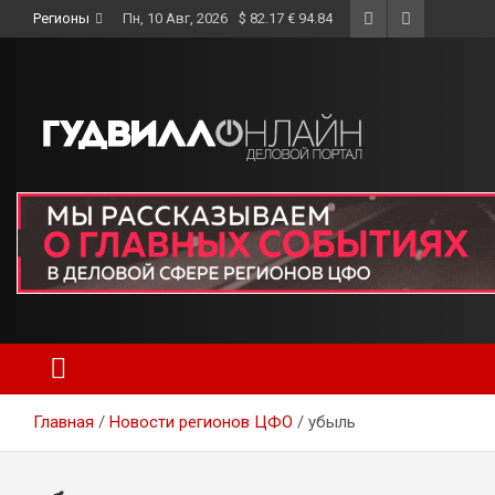
Skip
Регионы
Пн, 10 Авг, 2026
$ 82.17 € 94.84
to
content
Главная
Новости регионов ЦФО
убыль