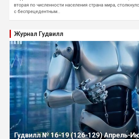
вторая по численности населения страна мира, столкнул
с беспрецедентным…
Журнал Гудвилл
Гудвилл № 16-19 (126-129) Апрель-И