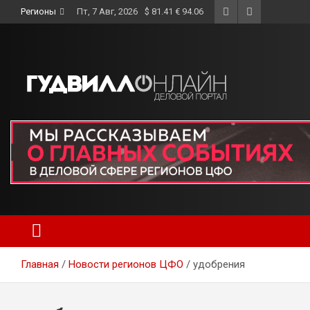
Skip
Регионы
Пт, 7 Авг, 2026
$ 81.41 € 94.06
to
content
Главная
Новости регионов ЦФО
удобрения