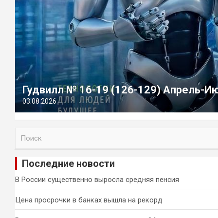
Гудвилл № 16-19 (126-129) Апрель-И
03.08.2026
П
о
и
Последние новости
с
к
В России существенно выросла средняя пенсия
Цена просрочки в банках вышла на рекорд