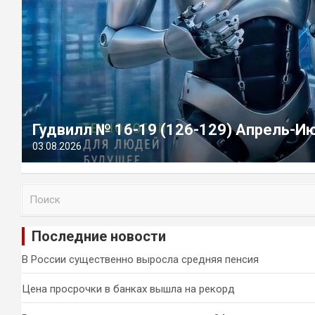
Гудвилл № 16-19 (126-129) Апрель-И
03.08.2026
П
о
и
Последние новости
с
к
В России существенно выросла средняя пенсия
Цена просрочки в банках вышла на рекорд