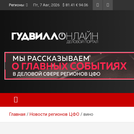
Skip
Регионы
Пт, 7 Авг, 2026
$ 81.41 € 94.06
to
content
Главная
Новости регионов ЦФО
вино