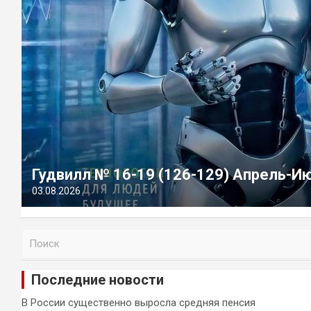
Гудвилл № 16-19 (126-129) Апрель-И
03.08.2026
П
о
и
Последние новости
с
к
В России существенно выросла средняя пенсия