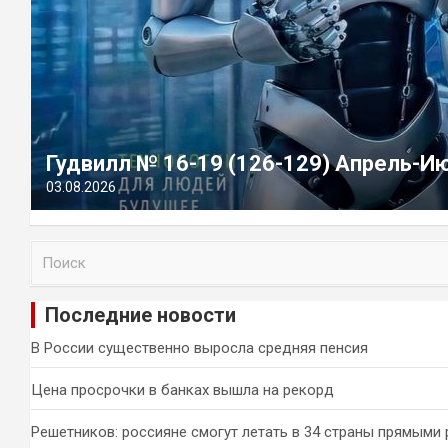
Гудвилл № 16-19 (126-129) Апрель-И
03.08.2026
П
о
и
Последние новости
с
к
В России существенно выросла средняя пенсия
Цена просрочки в банках вышла на рекорд
Решетников: россияне смогут летать в 34 страны прямыми