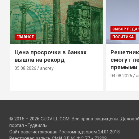
ВЫБОР РЕДА
ГЛАВНОЕ
ПОЛИТИКА
Цена просрочки в банках
Решетник
вышла на рекорд
смогут ле
прямыми 
05.08.2026
andrey
04.08.2026
a
© 2015 – 2026 GUDVILL.COM. Все права защищены. Делово
портал «Гудвилл»
Сайт зарегистрирован Роскомнадзором 24.01.2018
Реестровая запись СМИ ЭЛ № ФС 77 - 72208